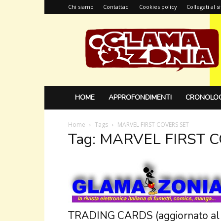
Chi siamo
Contattaci
Cookies policy
Collegati al 
Glamazonia,
il
blog
HOME
APPROFONDIMENTI
CRONOLOG
Home
Tags
MARVEL FIRST COVERS SET
Tag: MARVEL FIRST 
TRADING CARDS (aggiornato al