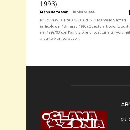
1993)
Marcello Vaccari
-
18 Marzo 1995
RIPROPOSTA TRADING CARDS Di Marcello Vaccari
(articolo del 18 marzo 1995) Questo articolo fu scrit
nel 1992/93 con l'ambizione di costituire un volume
a parte o un corposo...
AB
SU D