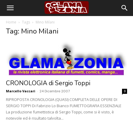
Home
Tags
Mino Milani
Tag: Mino Milani
CRONOLOGIA di Sergio Toppi
Marcello Vaccari
-
24 Dicembre 2007
0
RIPROPOSTA CRONOLOGIA (QUASI) COMPLETA DELLE OPERE DI
SERGIO TOPPI Di Fabrizio Lo Bianco FUMETTOGRAFIA ESSENZIALE
La produzione fumettistica di Sergio Toppi, come si è visto, è
notevole ed è risultato talvolta...