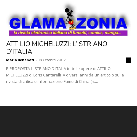
ATTILIO MICHELUZZI: L’ISTRIANO
D’ITALIA
Mario Benenati
-
18 Ottobre 2002
0
RIPROPOSTA L'ISTRIANO D'ITALIA tutte le opere di ATTILIO
MICHELUZZI di Loris Cantarelli A diversi anni da un articolo sulla
rivista di critica e informazione Fumo di China (n....