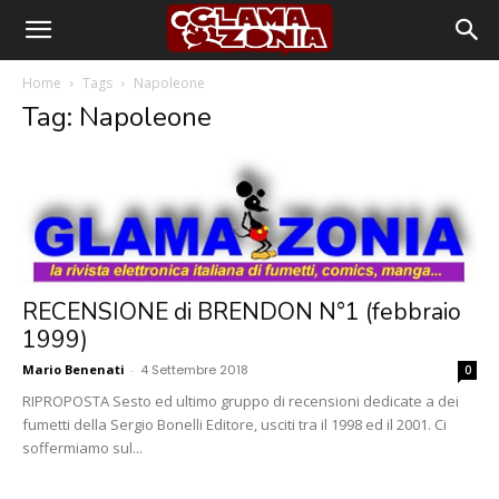
Home
Tags
Napoleone
Tag: Napoleone
RECENSIONE di BRENDON N°1 (febbraio
1999)
Mario Benenati
-
4 Settembre 2018
0
RIPROPOSTA Sesto ed ultimo gruppo di recensioni dedicate a dei
fumetti della Sergio Bonelli Editore, usciti tra il 1998 ed il 2001. Ci
soffermiamo sul...