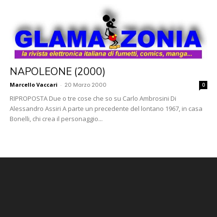
NAPOLEONE (2000)
Marcello Vaccari
-
20 Marzo 2000
0
RIPROPOSTA Due o tre cose che so su Carlo Ambrosini Di
Alessandro Assiri A parte un precedente del lontano 1967, in casa
Bonelli, chi crea il personaggio...