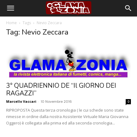
Home
Tags
Nevio Zeccara
Tag: Nevio Zeccara
3° QUADRIENNIO DE “Il GIORNO DEI
RAGAZZI”
Marcello Vaccari
-
10 Novembre 2016
0
RIPROPOSTA Questa terza cronologia ( le cui schede sono state
rimesse in ordine dalla nostra Assistente Virtuale Maria Giovanna
Oggero) è collegata alla prima ed alla seconda cronologia...