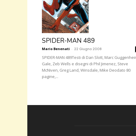
SPIDER-MAN 489
Mario Benenati
-
22 Giugno 2008
SPIDER-MAN 489Testi di Dan Slott, Marc Guggenhei
Gale, Zeb Wells e disegni di Phil Jimenez, Steve
McNiven, Greg Land, Winsdale, Mike Deodato 80
pagine,...