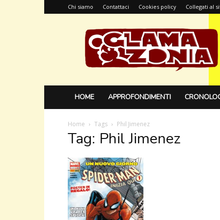
Chi siamo
Contattaci
Cookies policy
Collegati al 
Glamazonia,
il
blog
HOME
APPROFONDIMENTI
CRONOLOG
Home
Tags
Phil Jimenez
Tag: Phil Jimenez