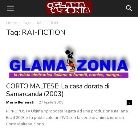
Home
Tags
RAI-FICTION
Tag: RAI-FICTION
CORTO MALTESE: La casa dorata di
Samarcanda (2003)
Mario Benenati
-
27 Aprile 2003
0
RIPROPOSTA Ultima riproposta legata ad una produzione italiana.
Era il 2003 e fu pubblicato un DVD con la serie di animazione su
Corto Maltese. Sono...