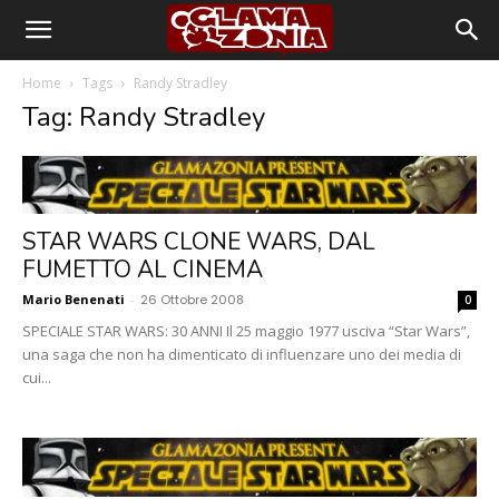
Home
Tags
Randy Stradley
Tag: Randy Stradley
STAR WARS CLONE WARS, DAL
FUMETTO AL CINEMA
Mario Benenati
-
26 Ottobre 2008
0
SPECIALE STAR WARS: 30 ANNI Il 25 maggio 1977 usciva “Star Wars”,
una saga che non ha dimenticato di influenzare uno dei media di
cui...