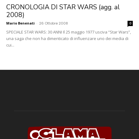
CRONOLOGIA DI STAR WARS (agg. al
2008)
Mario Benenati
-
26 Ottobre 2008
0
SPECIALE STAR WARS: 30 ANNI Il 25 maggio 1977 usciva “Star Wars”,
una saga che non ha dimenticato di influenzare uno dei media di
cui...