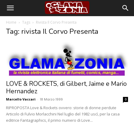
Home
Tags
Rivista Il Corvo Presenta
Tag: rivista Il Corvo Presenta
LOVE & ROCKETS, di Gilbert, Jaime e Mario
Hernandez
Marcello Vaccari
-
18 Marzo 1999
0
RIPROPOSTA Love & Rockets ovvero: storie di donne perdute
Articolo di Fulvio Morlacchini Nel luglio del 1982 uscì, per la casa
editrice Fantagraphics, il primo numero di Love...