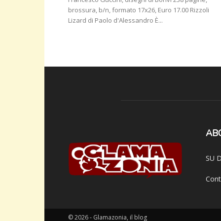
brossura, b/n, formato 17x26, Euro 17.00 Rizzoli
Lizard di Paolo d'Alessandro È...
AB
SU D
Cont
© 2026 - Glamazonia, il blog