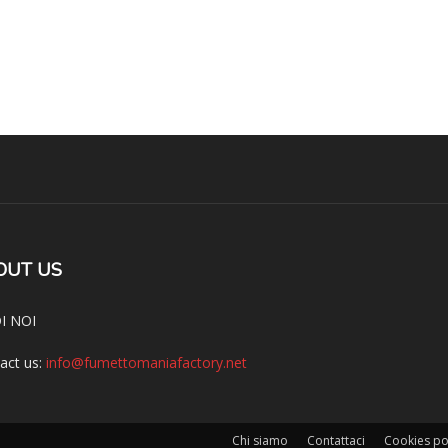
OUT US
I NOI
act us:
info@fumettomaniafactory.net
Chi siamo
Contattaci
Cookies po