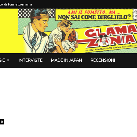
sito di Fumettomania
IE
INTERVISTE
MADE IN JAPAN
RECENSIONI
0