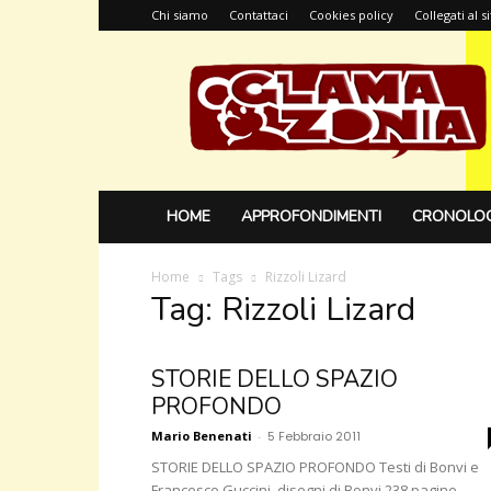
Chi siamo
Contattaci
Cookies policy
Collegati al 
Glamazonia,
il
blog
HOME
APPROFONDIMENTI
CRONOLOG
Home
Tags
Rizzoli Lizard
Tag: Rizzoli Lizard
STORIE DELLO SPAZIO
PROFONDO
Mario Benenati
-
5 Febbraio 2011
STORIE DELLO SPAZIO PROFONDO Testi di Bonvi e
Francesco Guccini, disegni di Bonvi 238 pagine,