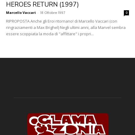
HEROES RETURN (1997)
Marcello Vaccari
-
18 Ottobre 1997
0
RIPROPOSTA Anche gli Eroi ritornano! di Marcello Vaccari (con
ringraziamenti a Max Brighel) Negli ultimi anni, alla Marvel sembra
essere scoppiata la moda di "affittare" i propri...