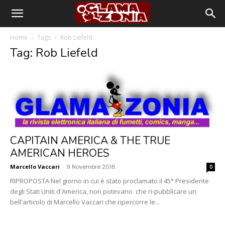
Home
Tags
Rob Liefeld
Tag: Rob Liefeld
CAPITAIN AMERICA & THE TRUE
AMERICAN HEROES
Marcello Vaccari
-
9 Novembre 2016
0
RIPROPOSTA Nel giorno in cui è stato proclamato il 45° Presidente
degli Stati Uniti d'America, non potevano che ri-pubblicare un
bell'articolo di Marcello Vaccari che ripercorre le...