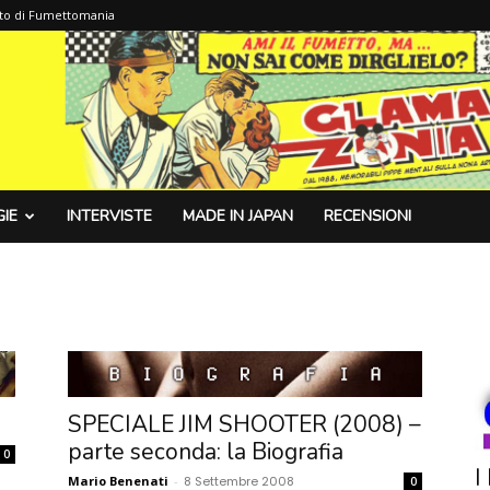
sito di Fumettomania
IE
INTERVISTE
MADE IN JAPAN
RECENSIONI
SPECIALE JIM SHOOTER (2008) –
parte seconda: la Biografia
0
I
Mario Benenati
-
8 Settembre 2008
0