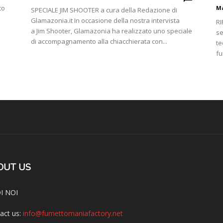
to
Ma
SPECIALE JIM SHOOTER a cura della Redazione di
Glamazonia.it In occasione della nostra intervista
RI
a Jim Shooter, Glamazonia ha realizzato uno speciale
se
di accompagnamento alla chiacchierata con...
te
fu
OUT US
I NOI
act us:
info@fumettomaniafactory.net