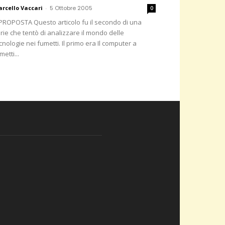
rcello Vaccari
-
5 Ottobre 2005
0
PROPOSTA Questo articolo fu il secondo di una
rie che tentò di analizzare il mondo delle
cnologie nei fumetti. Il primo era Il computer a
metti...