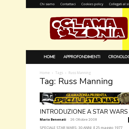
Chi siamo
Contattaci
Cookies policy
Collegati al 
Glamazonia,
il
blog
HOME
APPROFONDIMENTI
CRONOLOG
Home
Tags
Russ Manning
Tag: Russ Manning
INTRODUZIONE A STAR WARS
Mario Benenati
-
26 Ottobre 2008
SPECIALE STAR WARS: 30 ANNI Il 25 maggio 1977