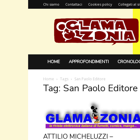
Chi siamo
Contattaci
Cookies policy
Collegati al 
Glamazonia,
il
blog
HOME
APPROFONDIMENTI
CRONOLOG
Home
Tags
San Paolo Editore
Tag: San Paolo Editore
ATTILIO MICHELUZZI –