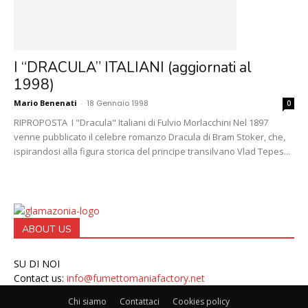
I “DRACULA” ITALIANI (aggiornati al
1998)
Mario Benenati
-
18 Gennaio 1998
0
RIPROPOSTA I "Dracula" Italiani di Fulvio Morlacchini Nel 1897
venne pubblicato il celebre romanzo Dracula di Bram Stoker, che,
ispirandosi alla figura storica del principe transilvano Vlad Tepes...
ABOUT US
SU DI NOI
Contact us:
info@fumettomaniafactory.net
Chi siamo
Contattaci
Cookies policy