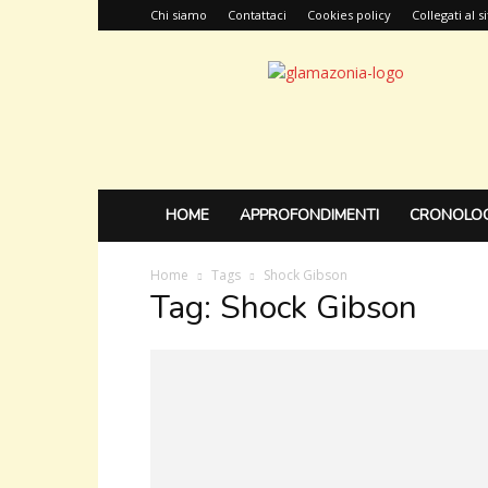
Chi siamo
Contattaci
Cookies policy
Collegati al 
Glamazonia,
il
blog
HOME
APPROFONDIMENTI
CRONOLOG
Home
Tags
Shock Gibson
Tag: Shock Gibson