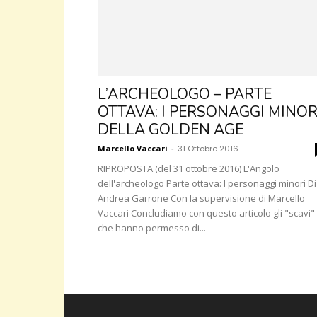
L’ARCHEOLOGO – PARTE
OTTAVA: I PERSONAGGI MINOR
DELLA GOLDEN AGE
Marcello Vaccari
-
31 Ottobre 2016
RIPROPOSTA (del 31 ottobre 2016) L'Angolo
dell'archeologo Parte ottava: I personaggi minori Di
Andrea Garrone Con la supervisione di Marcello
Vaccari Concludiamo con questo articolo gli "scavi"
che hanno permesso di...