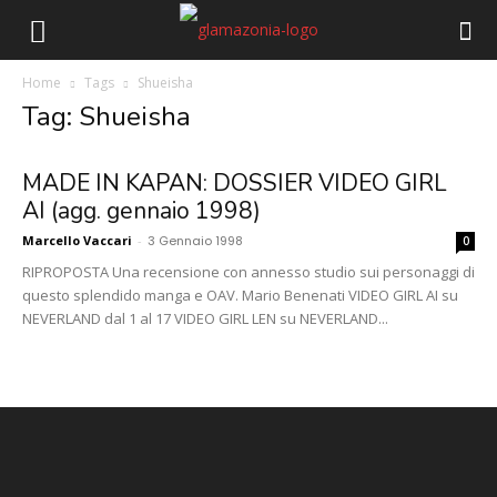
Home
Tags
Shueisha
Tag: Shueisha
MADE IN KAPAN: DOSSIER VIDEO GIRL
AI (agg. gennaio 1998)
Marcello Vaccari
-
3 Gennaio 1998
0
RIPROPOSTA Una recensione con annesso studio sui personaggi di
questo splendido manga e OAV. Mario Benenati VIDEO GIRL AI su
NEVERLAND dal 1 al 17 VIDEO GIRL LEN su NEVERLAND...