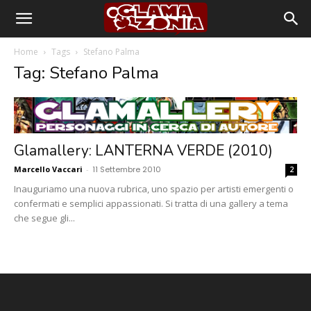
Home
Tags
Stefano Palma
Tag: Stefano Palma
Glamallery: LANTERNA VERDE (2010)
Marcello Vaccari
-
11 Settembre 2010
2
Inauguriamo una nuova rubrica, uno spazio per artisti emergenti o
confermati e semplici appassionati. Si tratta di una gallery a tema
che segue gli...