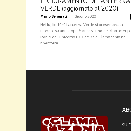
IL GIURAMENTO DI LANTERNA
VERDE (aggiornato al 2020)
Mario Benenati
-
11 Giugno 2020
Nel luglio 1940 Lanterna Verde si presentava al
mondo. 80 anni dopo è ancora uno dei character p
iconici dell'universo DC Comics e Glamazonia ne
ripercorre...
AB
SU D