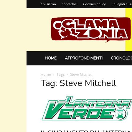
Chi siamo
Contattaci
Cookies policy
Collegati al 
Glamazonia,
il
blog
HOME
APPROFONDIMENTI
CRONOLOG
Home
Tags
Steve Mitchell
Tag: Steve Mitchell