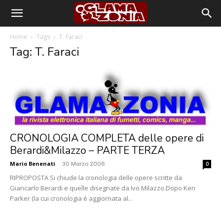
Home
Tags
T. Faraci
Tag: T. Faraci
CRONOLOGIA COMPLETA delle opere di
Berardi&Milazzo – PARTE TERZA
Mario Benenati
-
30 Marzo 2006
0
RIPROPOSTA Si chiude la cronologia delle opere scritte da
Giancarlo Berardi e quelle disegnate da Ivo Milazzo.Dopo Ken
Parker (la cui cronologia è aggiornata al...