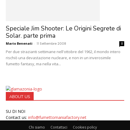
Speciale Jim Shooter: Le Origini Segrete di
Solar. parte prima
Mario Benenati
-
11 Settembre 2008
0
Per due strazianti settimane nell'ottobre del 1962, il mondo intero
rischiò una devastazione nucleare, e non in un inverosimile
fumetto fantasy, ma nella vita...
ABOUT US
SU DI NOI
Contact us:
info@fumettomaniafactory.net
Chi siamo
Contattaci
Cookies policy