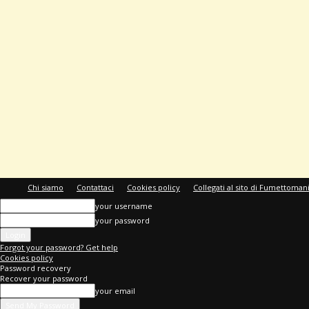
Chi siamo
Contattaci
Cookies policy
Collegati al sito di Fumettoman
your username
your password
Forgot your password? Get help
Cookies policy
Password recovery
Recover your password
your email