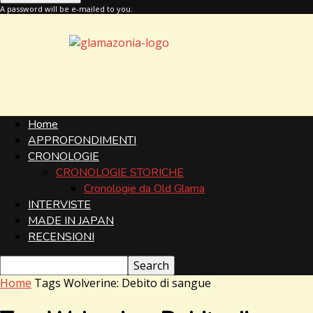
A password will be e-mailed to you.
Glamazonia,
il
blog
Home
APPROFONDIMENTI
CRONOLOGIE
CRONOLOGIE STORICHE
Cronologie da Old Glama
INTERVISTE
MADE IN JAPAN
RECENSIONI
Home
Tags
Wolverine: Debito di sangue