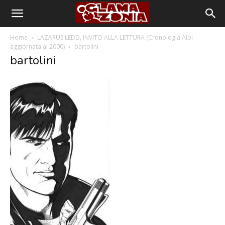
Home
LAZARUS LEDD, INVITO ALLA LETTURA (Cronologia Albi
aggiornata al 2000)
bartolini
bartolini