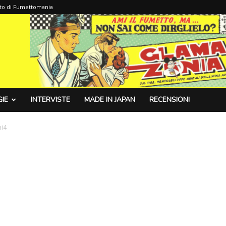
sito di Fumettomania
IE
INTERVISTE
MADE IN JAPAN
RECENSIONI
ai4