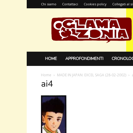
Chi siamo
Contattaci
Cookies policy
Collegati al 
Glamazonia,
il
blog
HOME
APPROFONDIMENTI
CRONOLOG
Home
MADE IN JAPAN: EXCEL SAGA (28-02-2002)
ai4