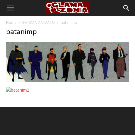
Home
BATMAN ANIMATO
batanimp
batanimp