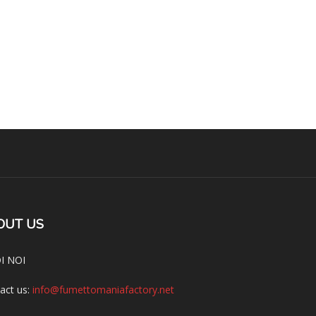
OUT US
I NOI
act us:
info@fumettomaniafactory.net