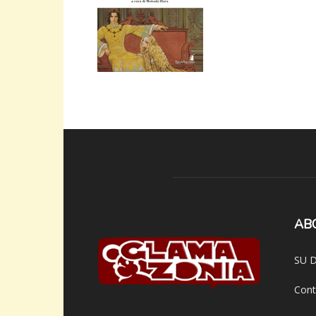
AB
SU D
Cont