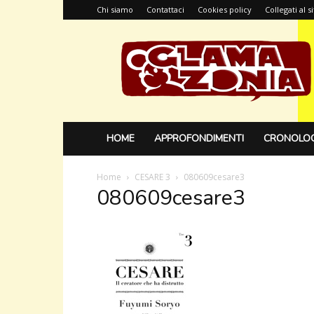
Chi siamo
Contattaci
Cookies policy
Collegati al 
Glamazonia,
il
blog
HOME
APPROFONDIMENTI
CRONOLOG
Home
CESARE 3
080609cesare3
080609cesare3