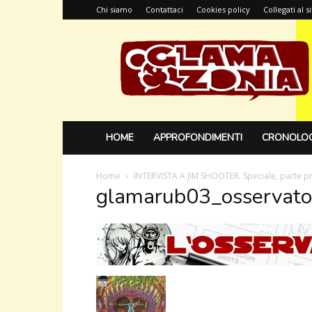
Chi siamo
Contattaci
Cookies policy
Collegati al 
Glamazonia,
il
blog
HOME
APPROFONDIMENTI
CRONOLOG
Home
INTERVISTA A JIM SHOOTER. Speciale, parte p
glamarub03_osservato