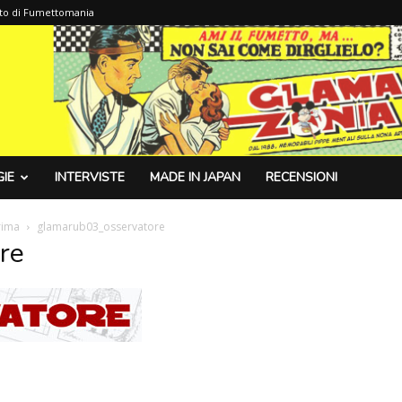
sito di Fumettomania
IE
INTERVISTE
MADE IN JAPAN
RECENSIONI
rima
glamarub03_osservatore
re