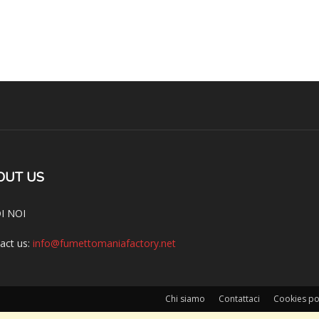
OUT US
I NOI
act us:
info@fumettomaniafactory.net
Chi siamo
Contattaci
Cookies po