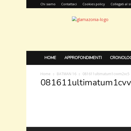
Chi siamo
Contattaci
Cookies policy
Collegati al 
Glamazonia,
il
blog
HOME
APPROFONDIMENTI
CRONOLOG
Home
BATMAN 16
081611ultimatum1cvvm2xc5
081611ultimatum1cv