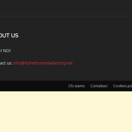
OUT US
I NOI
act us:
info@fumettomaniafactory.net
Chi siamo
Contattaci
Cookies po