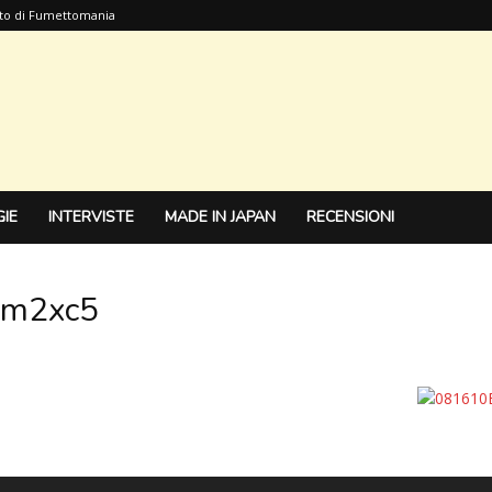
sito di Fumettomania
IE
INTERVISTE
MADE IN JAPAN
RECENSIONI
vm2xc5