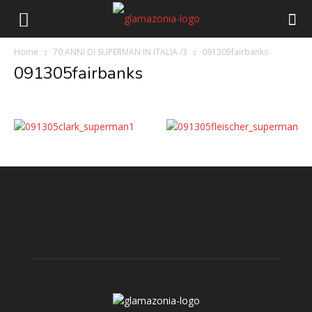
Home
70 ANNI DI SUPERMAN IN ITALIA /3
091305fairbanks
091305fairbanks