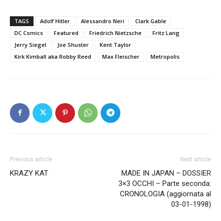
TAGS
Adolf Hitler
Alessandro Neri
Clark Gable
DC Comics
Featured
Friedrich Nietzsche
Fritz Lang
Jerry Siegel
Joe Shuster
Kent Taylor
Kirk Kimball aka Robby Reed
Max Fleischer
Metropolis
Previous article
Next article
KRAZY KAT
MADE IN JAPAN – DOSSIER
3×3 OCCHI – Parte seconda:
CRONOLOGIA (aggiornata al
03-01-1998)