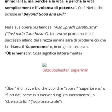
immoralità, ma perché è la vita, e perché la vita
semplicemente E’ volonta di potenza”
. Così Nietzsche
scrisse in “
Beyond Good and Evil.
“
Nella sua opera più famosa,
“Also Sprach Zarathustra”
(“Così parlò Zarathustra”)
, Nietzsche proclama che il
successo ultimo della razza umana sarà di produrre ciò che
lui chiama il “
Superuomo
” o, in originale tedesco,
“
Übermensch
”. Cosa significa letteralmente?
“Über” è un avverbio che vuol dire “sopra,” “superiore a,” o
“fuori da”, come in “Überwindung” (“superamento”) o
“übernatürlich” (“soprannaturale”).