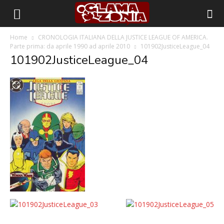
Home
CRONOLOGIA ITALIANA DELLA JUSTICE LEAGUE OF AMERICA.
Parte prima: da aprile 1990 ad aprile 2010
101902JusticeLeague_04
101902JusticeLeague_04