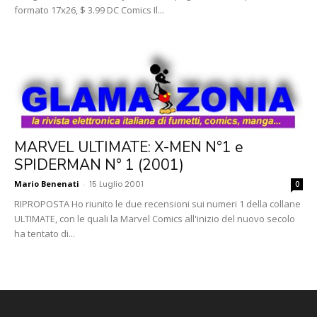
formato 17x26, $ 3.99 DC Comics Il...
MARVEL ULTIMATE: X-MEN N°1 e
SPIDERMAN N° 1 (2001)
Mario Benenati
-
15 Luglio 2001
0
RIPROPOSTA Ho riunito le due recensioni sui numeri 1 della collane
ULTIMATE, con le quali la Marvel Comics all'inizio del nuovo secolo
ha tentato di...