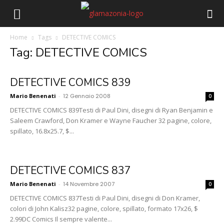
Home
Tags
DETECTIVE COMICS
Tag: DETECTIVE COMICS
DETECTIVE COMICS 839
Mario Benenati
-
12 Gennaio 2008
0
DETECTIVE COMICS 839Testi di Paul Dini, disegni di Ryan Benjamin e
Saleem Crawford, Don Kramer e Wayne Faucher 32 pagine, colore,
spillato, 16.8x25.7, $...
DETECTIVE COMICS 837
Mario Benenati
-
14 Novembre 2007
0
DETECTIVE COMICS 837Testi di Paul Dini, disegni di Don Kramer,
colori di John Kalisz32 pagine, colore, spillato, formato 17x26, $
2.99DC Comics Il sempre valente...