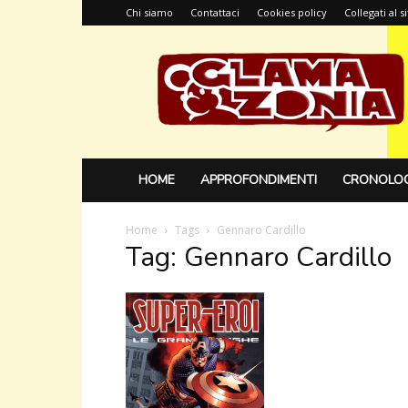
Chi siamo
Contattaci
Cookies policy
Collegati al 
Glamazonia,
il
blog
HOME
APPROFONDIMENTI
CRONOLOG
Home
Tags
Gennaro Cardillo
Tag: Gennaro Cardillo