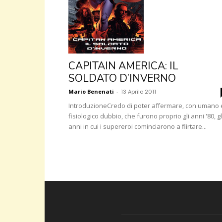
CAPITAIN AMERICA: IL
SOLDATO D’INVERNO
Mario Benenati
-
13 Aprile 2011
IntroduzioneCredo di poter affermare, con umano 
fisiologico dubbio, che furono proprio gli anni '80, gl
anni in cui i supereroi cominciarono a flirtare...