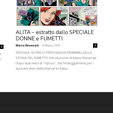
ALITA – estratto dallo SPECIALE
DONNE e FUMETTI
Mario Benenati
-
8 Marzo 2011
0
0
SPECIALE: AUTRICI E PERSONAGGI FEMMINILI DELLA
e
STORIA DEL FUMETTO Introduzione di Mario Benenati
i
Dopo due mesi di "riposo", dai festeggiamenti per i
quarant'anni della Marvel in Italia,...