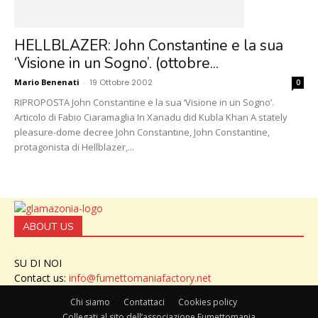
HELLBLAZER: John Constantine e la sua
‘Visione in un Sogno’. (ottobre...
Mario Benenati
-
19 Ottobre 2002
0
RIPROPOSTA John Constantine e la sua ‘Visione in un Sogno’.
Articolo di Fabio Ciaramaglia In Xanadu did Kubla Khan A stately
pleasure-dome decree John Constantine, John Constantine,
protagonista di Hellblazer,...
ABOUT US
SU DI NOI
Contact us:
info@fumettomaniafactory.net
Chi siamo
Contattaci
Cookies policy
Collegati al sito dell’associazione Fumettomania