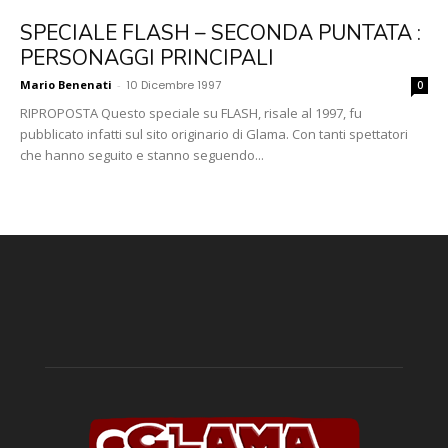
SPECIALE FLASH – SECONDA PUNTATA :
PERSONAGGI PRINCIPALI
Mario Benenati
-
10 Dicembre 1997
0
RIPROPOSTA Questo speciale su FLASH, risale al 1997, fu
pubblicato infatti sul sito originario di Glama. Con tanti spettatori
che hanno seguito e stanno seguendo...