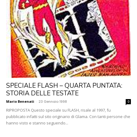
SPECIALE FLASH – QUARTA PUNTATA:
STORIA DELLE TESTATE
Mario Benenati
-
23 Gennaio 1998
0
RIPROPOSTA Questo speciale su FLASH, risale al 1997, fu
pubblicato infatti sul sito originario di Glama. Con tanti persone che
hanno visto e stanno seguendo...