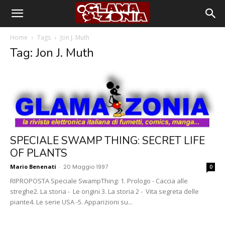
Home
Tags
Jon J. Muth
Tag: Jon J. Muth
SPECIALE SWAMP THING: SECRET LIFE
OF PLANTS
Mario Benenati
-
20 Maggio 1997
0
RIPROPOSTA Speciale SwampThing: 1. Prologo - Caccia alle
streghe2. La storia - Le origini 3. La storia 2 - Vita segreta delle
piante4. Le serie USA -5. Apparizioni su...