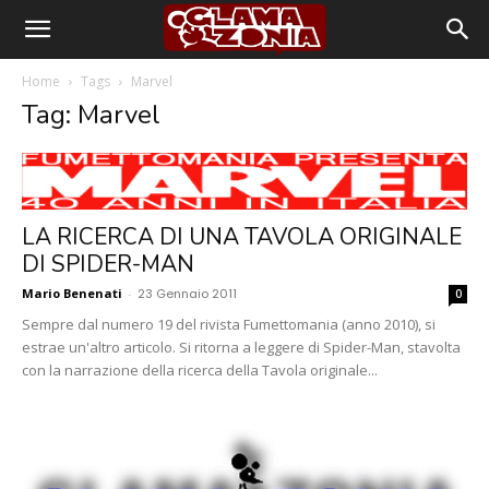
Home
Tags
Marvel
Tag: Marvel
LA RICERCA DI UNA TAVOLA ORIGINALE
DI SPIDER-MAN
Mario Benenati
-
23 Gennaio 2011
0
Sempre dal numero 19 del rivista Fumettomania (anno 2010), si
estrae un'altro articolo. Si ritorna a leggere di Spider-Man, stavolta
con la narrazione della ricerca della Tavola originale...