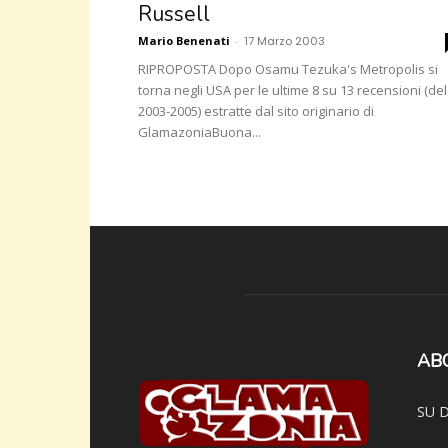
Russell
Mario Benenati
-
17 Marzo 2003
RIPROPOSTA Dopo Osamu Tezuka's Metropolis si
torna negli USA per le ultime 8 su 13 recensioni (del
2003-2005) estratte dal sito originario di
GlamazoniaBuona...
AB
SU D