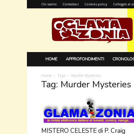
Chi siamo
Contattaci
Cookies policy
Collegati al 
Glamazonia,
il
blog
HOME
APPROFONDIMENTI
CRONOLOG
Home
Tags
Murder Mysteries
Tag: Murder Mysteries
MISTERO CELESTE di P. Craig