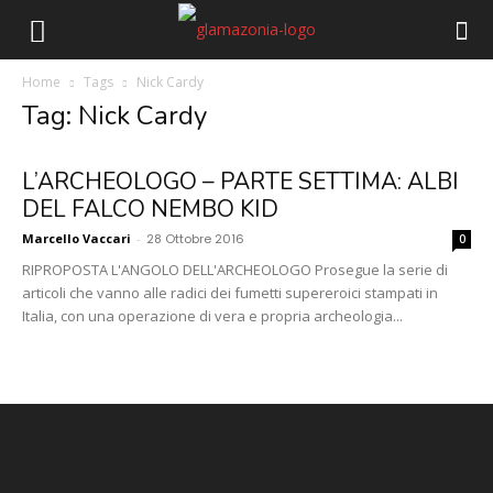
Home
Tags
Nick Cardy
Tag: Nick Cardy
L’ARCHEOLOGO – PARTE SETTIMA: ALBI
DEL FALCO NEMBO KID
Marcello Vaccari
-
28 Ottobre 2016
0
RIPROPOSTA L'ANGOLO DELL'ARCHEOLOGO Prosegue la serie di
articoli che vanno alle radici dei fumetti supereroici stampati in
Italia, con una operazione di vera e propria archeologia...