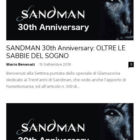
SANDMAN 30th Anniversary: OLTRE LE
SABBIE DEL SOGNO
Mario Benenati
-
15 Settembre 2018
0
Benvenuti alla Settima puntata dello speciale di Glamazonia
dedicato ai Trent'anni di Sandman, che vede anche l'apporto di
Fumettomania, ed all'articolo n. 500 di...