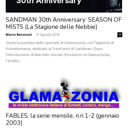
SANDMAN 30th Anniversary: SEASON OF
MISTS (La Stagione delle Nebbie)
Mario Benenati
-
31 Agosto 2018
0
Sesta ta puntata dello speciale di Glamazonia, con l'apporto di
Fumettomania, dedicato ai Trent'anni di Sandman. Dopo
l'introduzione di Marcello Vaccari (fondatore di Glamazonia),
l'analisi...
FABLES, la serie mensile, n.ri 1-2 (gennaio
2003)