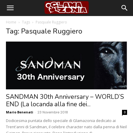
Home
Tags
Pasquale Ruggiero
Tag: Pasquale Ruggiero
SANDMAN 30th Anniversary – WORLD’S
END (La locanda alla fine dei...
Mario Benenati
-
23 Novembre 2018
0
Dodicesima puntata dello speciale di Glamazonia dedicato ai
Trent'anni di Sandman, il celebre character nato dalla penna di Neil