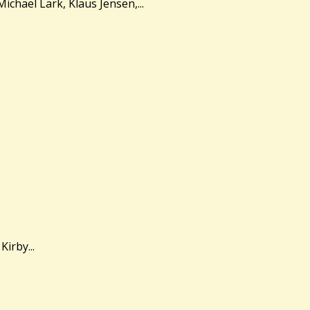
chael Lark, Klaus Jensen,...
irby...