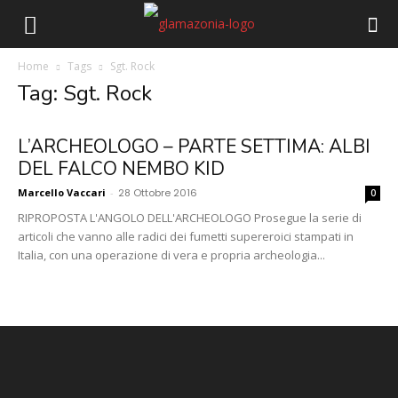
Home
Tags
Sgt. Rock
Tag: Sgt. Rock
L’ARCHEOLOGO – PARTE SETTIMA: ALBI
DEL FALCO NEMBO KID
Marcello Vaccari
-
28 Ottobre 2016
0
RIPROPOSTA L'ANGOLO DELL'ARCHEOLOGO Prosegue la serie di
articoli che vanno alle radici dei fumetti supereroici stampati in
Italia, con una operazione di vera e propria archeologia...