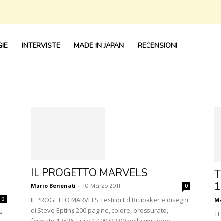
IE
INTERVISTE
MADE IN JAPAN
RECENSIONI
IL PROGETTO MARVELS
T
1
Mario Benenati
-
10 Marzo 2011
0
IL PROGETTO MARVELS Testi di Ed Brubaker e disegni
0
Ma
di Steve Epting 200 pagine, colore, brossurato,
e
TH
formato 17x26, Euro 17.00 (23.00 nella versione