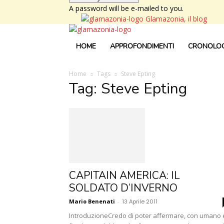
A password will be e-mailed to you.
Glamazonia, il blog
HOME
APPROFONDIMENTI
CRONOLOG
Home
Tags
Steve Epting
Tag: Steve Epting
CAPITAIN AMERICA: IL
SOLDATO D’INVERNO
Mario Benenati
-
13 Aprile 2011
IntroduzioneCredo di poter affermare, con umano 