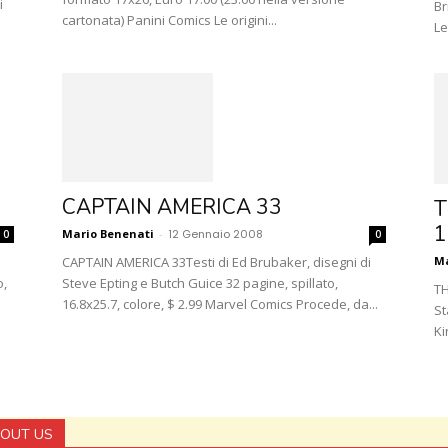
i
Br
cartonata) Panini Comics Le origini...
Le
CAPTAIN AMERICA 33
T
1
Mario Benenati
-
12 Gennaio 2008
0
0
CAPTAIN AMERICA 33Testi di Ed Brubaker, disegni di
Ma
o,
Steve Epting e Butch Guice 32 pagine, spillato,
TH
16.8x25.7, colore, $ 2.99 Marvel Comics Procede, da...
St
Ki
OUT US