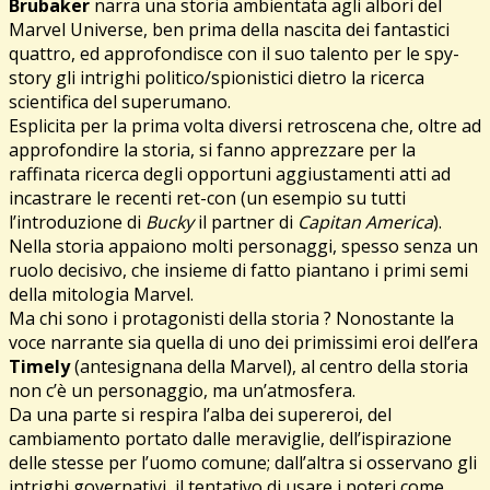
Brubaker
narra una storia ambientata agli albori del
Marvel Universe, ben prima della nascita dei fantastici
quattro, ed approfondisce con il suo talento per le spy-
story gli intrighi politico/spionistici dietro la ricerca
scientifica del superumano.
Esplicita per la prima volta diversi retroscena che, oltre ad
approfondire la storia, si fanno apprezzare per la
raffinata ricerca degli opportuni aggiustamenti atti ad
incastrare le recenti ret-con (un esempio su tutti
l’introduzione di
Bucky
il partner di
Capitan America
).
Nella storia appaiono molti personaggi, spesso senza un
ruolo decisivo, che insieme di fatto piantano i primi semi
della mitologia Marvel.
Ma chi sono i protagonisti della storia ? Nonostante la
voce narrante sia quella di uno dei primissimi eroi dell’era
Timely
(antesignana della Marvel), al centro della storia
non c’è un personaggio, ma un’atmosfera.
Da una parte si respira l’alba dei supereroi, del
cambiamento portato dalle meraviglie, dell’ispirazione
delle stesse per l’uomo comune; dall’altra si osservano gli
intrighi governativi, il tentativo di usare i poteri come