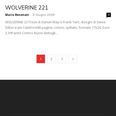
WOLVERINE 221
Mario Benenati
-
6 Giugno 2008
0
WOLVERINE 221Testi di Daniel Way e Frank Tieri, disegni di Steve
Dillon e Jim Calafiore80 pagine, colore, spillato, formato 17x26, Euro
3.30Panini Comics Nuovi dettagli...
1
2
3