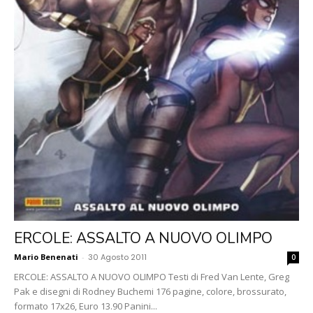
ERCOLE: ASSALTO A NUOVO OLIMPO
Mario Benenati
-
30 Agosto 2011
0
ERCOLE: ASSALTO A NUOVO OLIMPO Testi di Fred Van Lente, Greg
Pak e disegni di Rodney Buchemi 176 pagine, colore, brossurato,
formato 17x26, Euro 13.90 Panini...