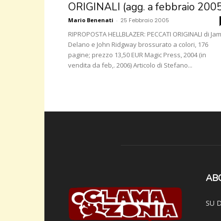
ORIGINALI (agg. a febbraio 200
Mario Benenati
-
25 Febbraio 2005
RIPROPOSTA HELLBLAZER: PECCATI ORIGINALI di Jam
Delano e John Ridgway brossurato a colori, 176
pagine; prezzo 13,50 EUR Magic Press, 2004 (in
vendita da feb,. 2006) Articolo di Stefano...
AB
SU D