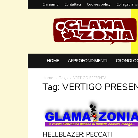
Chi siamo
Contattaci
Cookies policy
Collegati al 
Glamazonia,
il
blog
HOME
APPROFONDIMENTI
CRONOLOG
Home
Tags
VERTIGO PRESENTA
Tag: VERTIGO PRESE
HELLBLAZER: PECCATI