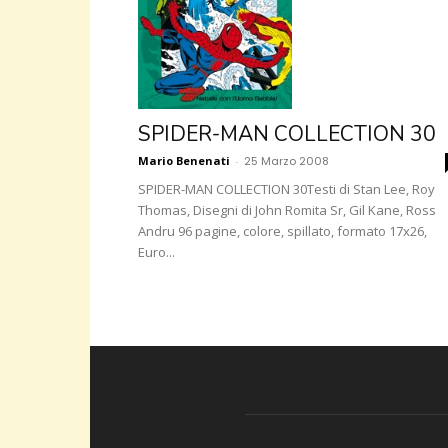
SPIDER-MAN COLLECTION 30
Mario Benenati
-
25 Marzo 2008
SPIDER-MAN COLLECTION 30Testi di Stan Lee, Roy
Thomas, Disegni di John Romita Sr, Gil Kane, Ross
Andru 96 pagine, colore, spillato, formato 17x26,
Euro...