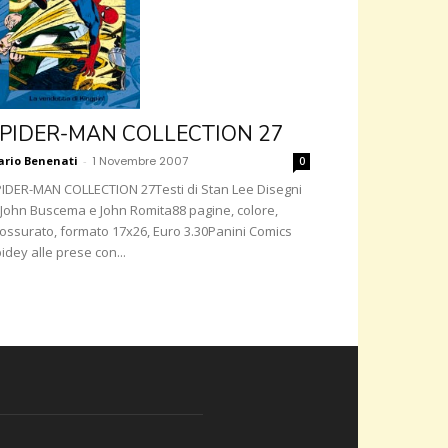
PIDER-MAN COLLECTION 27
rio Benenati
-
1 Novembre 2007
0
IDER-MAN COLLECTION 27Testi di Stan Lee Disegni
 John Buscema e John Romita88 pagine, colore,
ossurato, formato 17x26, Euro 3.30Panini Comics
idey alle prese con...