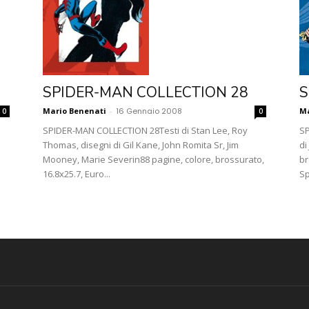
SPIDER-MAN COLLECTION 28
S
Mario Benenati
-
16 Gennaio 2008
Ma
0
0
SPIDER-MAN COLLECTION 28Testi di Stan Lee, Roy
SP
Thomas, disegni di Gil Kane, John Romita Sr, Jim
di
Mooney, Marie Severin88 pagine, colore, brossurato,
br
16.8x25.7, Euro...
Sp