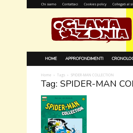
Chi siamo
Contattaci
Cookies policy
Collegati al 
Glamazonia,
il
blog
HOME
APPROFONDIMENTI
CRONOLOG
Home
Tags
SPIDER-MAN COLLECTION
Tag: SPIDER-MAN C