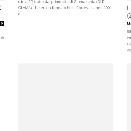
(circa 20) tratte dal primo sito di Glamazonia (OLD
K
L
GLAMA), che era in formato html. Correva l'anno 2001,
e...
(
Ma
0
RI
 di
in
Gl
vo