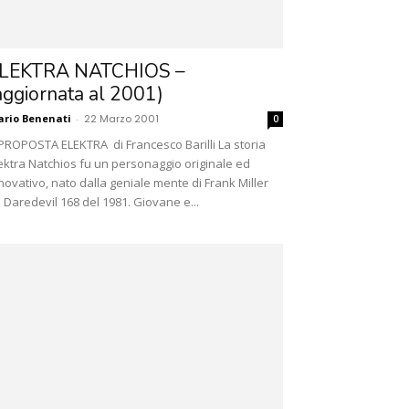
LEKTRA NATCHIOS –
aggiornata al 2001)
rio Benenati
-
22 Marzo 2001
0
PROPOSTA ELEKTRA di Francesco Barilli La storia
ektra Natchios fu un personaggio originale ed
novativo, nato dalla geniale mente di Frank Miller
 Daredevil 168 del 1981. Giovane e...