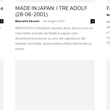
 e
MADE IN JAPAN: I TRE ADOLF
F
(28-06-2001)
Ma
Marcello Vaccari
-
28 Giugno 2001
0
0
RI
al
i
RIPROPOSTA Chiudiamo questo anno ancora con un
e 
intervento estratto da Made in japan. Una
La
disamina/recensione su uno dei capolavori del
20
fumetto mondiale. Buona lettura Mario Benenati La
storia...