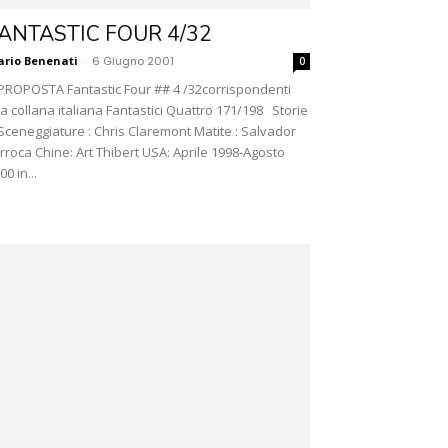
ANTASTIC FOUR 4/32
rio Benenati
-
6 Giugno 2001
0
PROPOSTA Fantastic Four ## 4 /32corrispondenti
la collana italiana Fantastici Quattro 171/198 Storie
Sceneggiature : Chris Claremont Matite : Salvador
rroca Chine: Art Thibert USA: Aprile 1998-Agosto
00 in...