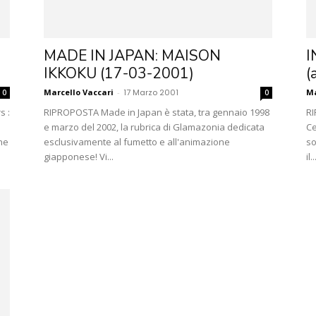
MADE IN JAPAN: MAISON
I
IKKOKU (17-03-2001)
(
Marcello Vaccari
-
17 Marzo 2001
Ma
0
0
s :
RIPROPOSTA Made in Japan è stata, tra gennaio 1998
RI
e marzo del 2002, la rubrica di Glamazonia dedicata
Ce
ne
esclusivamente al fumetto e all'animazione
so
giapponese! Vi...
il..