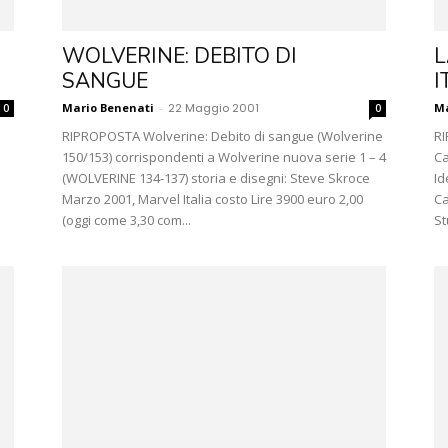
WOLVERINE: DEBITO DI
L
SANGUE
I
Mario Benenati
-
22 Maggio 2001
Ma
0
0
e
RIPROPOSTA Wolverine: Debito di sangue (Wolverine
RI
150/153) corrispondenti a Wolverine nuova serie 1 – 4
Ca
(WOLVERINE 134-137) storia e disegni: Steve Skroce
Id
Marzo 2001, Marvel Italia costo Lire 3900 euro 2,00
Ca
(oggi come 3,30 com...
St