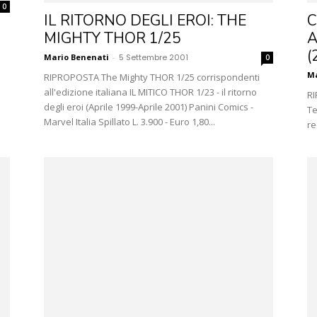
0
IL RITORNO DEGLI EROI: THE
C
MIGHTY THOR 1/25
A
(
Mario Benenati
-
5 Settembre 2001
0
Ma
RIPROPOSTA The Mighty THOR 1/25 corrispondenti
all'edizione italiana IL MITICO THOR 1/23 - il ritorno
RI
degli eroi (Aprile 1999-Aprile 2001) Panini Comics -
Te
Marvel Italia Spillato L. 3.900 - Euro 1,80...
re