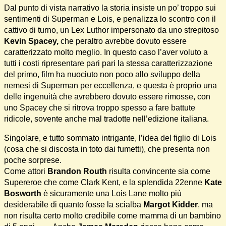
Dal punto di vista narrativo la storia insiste un po’ troppo sui
sentimenti di Superman e Lois, e penalizza lo scontro con il
cattivo di turno, un Lex Luthor impersonato da uno strepitoso
Kevin Spacey,
che peraltro avrebbe dovuto essere
caratterizzato molto meglio. In questo caso l’aver voluto a
tutti i costi ripresentare pari pari la stessa caratterizzazione
del primo, film ha nuociuto non poco allo sviluppo della
nemesi di Superman per eccellenza, e questa è proprio una
delle ingenuità che avrebbero dovuto essere rimosse, con
uno Spacey che si ritrova troppo spesso a fare battute
ridicole, sovente anche mal tradotte nell’edizione italiana.
Singolare, e tutto sommato intrigante, l’idea del figlio di Lois
(cosa che si discosta in toto dai fumetti), che presenta non
poche sorprese.
Come attori
Brandon Routh
risulta convincente sia come
Supereroe che come Clark Kent, e la splendida 22enne
Kate
Bosworth
è sicuramente una Lois Lane molto più
desiderabile di quanto fosse la scialba
Margot Kidder
, ma
non risulta certo molto credibile come mamma di un bambino