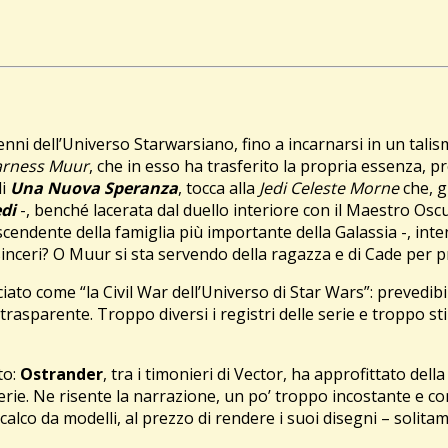
enni dell’Universo Starwarsiano, fino a incarnarsi in un tali
arness Muur
, che in esso ha trasferito la propria essenza, p
di
Una Nuova Speranza
, tocca alla
Jedi Celeste Morne
che, g
edi
-, benché lacerata dal duello interiore con il Maestro Osc
cendente della famiglia più importante della Galassia -, in
sinceri? O Muur si sta servendo della ragazza e di Cade per p
ciato come “la Civil War dell’Universo di Star Wars”: prevedibi
trasparente. Troppo diversi i registri delle serie e troppo stir
to:
Ostrander
, tra i timonieri di Vector, ha approfittato del
 serie. Ne risente la narrazione, un po’ troppo incostante e 
icalco da modelli, al prezzo di rendere i suoi disegni – soli