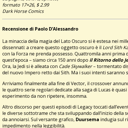
formato 17×26, $ 2.99
Dark Horse Comics
Recensione di
Paolo D’Alessandro
La minaccia della magia del Lato Oscuro si è estesa nei mill
dissennati: a creare questo oggetto oscuro è il
Lord Sith K
con la Forza ne prenda possesso. Quattromila anni prima 
quest’epoca – siamo circa 150 anni dopo
il Ritorno dello J
Ora, la Jedi si è alleata con
Cade Skywalker
– tormentato dis
del nuovo Impero retto dai Sith. Ma i suoi intenti saranno 
Arriviamo finalmente alla fine di Vector, il crossover annun
le quattro serie regolari dedicate alla saga di Lucas è quasi 
esperimento da non ripetere, insomma.
Altro discorso per questi episodi di Legacy toccati dall’even
le diverse sottotrame che sta sviluppando dall’inizio della
da annoiarsi. Sul versante grafico,
Duursema
indugia sul r
impedimento nella leggibilità.