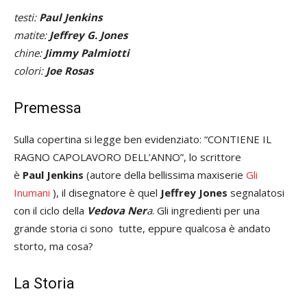
testi:
Paul Jenkins
matite:
Jeffrey G. Jones
chine:
Jimmy Palmiotti
colori:
Joe Rosas
Premessa
Sulla copertina si legge ben evidenziato: “CONTIENE IL
RAGNO CAPOLAVORO DELL’ANNO”, lo scrittore
è
Paul
Jenkins
(autore della bellissima maxiserie
Gli
Inumani
), il disegnatore è quel
Jeffrey
Jones
segnalatosi
con il ciclo della
Vedova Ner
a
. Gli ingredienti per una
grande storia ci sono tutte, eppure qualcosa è andato
storto, ma cosa?
La Storia