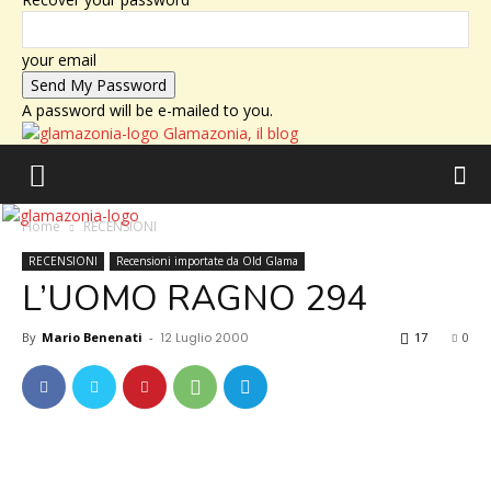
your email
A password will be e-mailed to you.
Glamazonia, il blog
Home
RECENSIONI
RECENSIONI
Recensioni importate da Old Glama
L’UOMO RAGNO 294
By
Mario Benenati
-
12 Luglio 2000
17
0