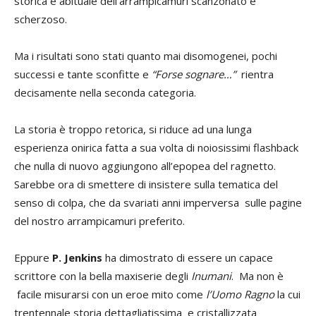
storica e abituale dell’arrampicamuri scanzonato e
scherzoso.
Ma i risultati sono stati quanto mai disomogenei, pochi
successi e tante sconfitte e
“Forse sognare…”
rientra
decisamente nella seconda categoria.
La storia è troppo retorica, si riduce ad una lunga
esperienza onirica fatta a sua volta di noiosissimi flashback
che nulla di nuovo aggiungono all’epopea del ragnetto.
Sarebbe ora di smettere di insistere sulla tematica del
senso di colpa, che da svariati anni imperversa sulle pagine
del nostro arrampicamuri preferito.
Eppure
P. Jenkins
ha dimostrato di essere un capace
scrittore con la bella maxiserie degli
Inumani
. Ma non è
facile misurarsi con un eroe mito come
l’Uomo Ragno
la cui
trentennale storia dettagliatissima e cristallizzata